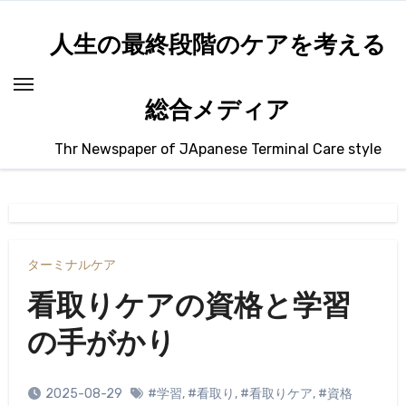
内
容
人生の最終段階のケアを考える
を
ス
総合メディア
キ
ッ
Thr Newspaper of JApanese Terminal Care style
プ
ターミナルケア
看取りケアの資格と学習
の手がかり
2025-08-29
#学習
,
#看取り
,
#看取りケア
,
#資格