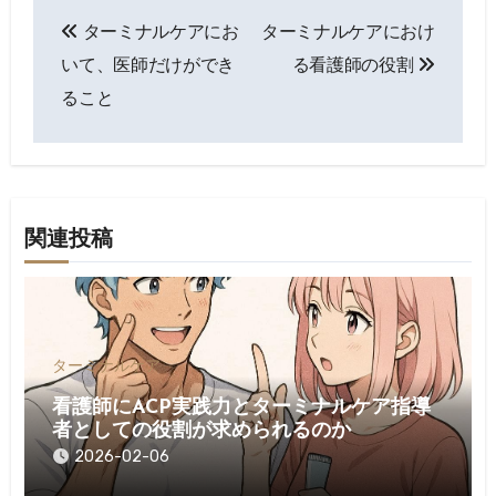
投
ターミナルケアにお
ターミナルケアにおけ
稿
いて、医師だけができ
る看護師の役割
ナ
ること
ビ
ゲ
ー
関連投稿
シ
ョ
ン
ターミナルケア
看護師にACP実践力とターミナルケア指導
者としての役割が求められるのか
2026-02-06