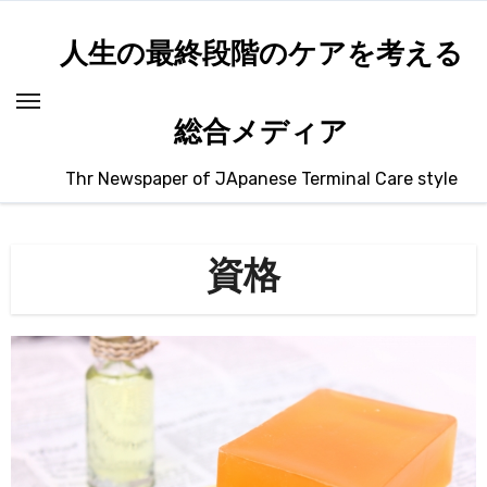
内
容
人生の最終段階のケアを考える
を
ス
総合メディア
キ
ッ
Thr Newspaper of JApanese Terminal Care style
プ
資格